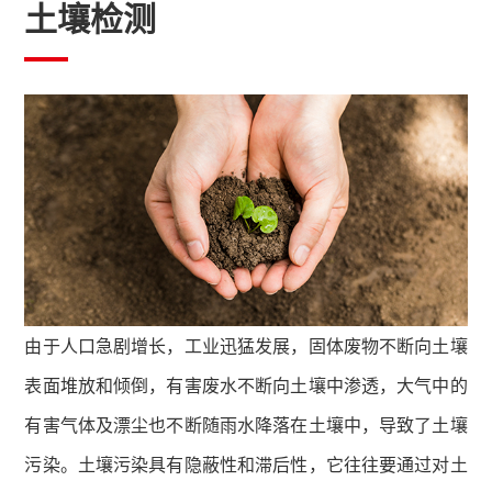
土壤检测
由于人口急剧增长，工业迅猛发展，固体废物不断向土壤
表面堆放和倾倒，有害废水不断向土壤中渗透，大气中的
有害气体及漂尘也不断随雨水降落在土壤中，导致了土壤
污染。土壤污染具有隐蔽性和滞后性，它往往要通过对土